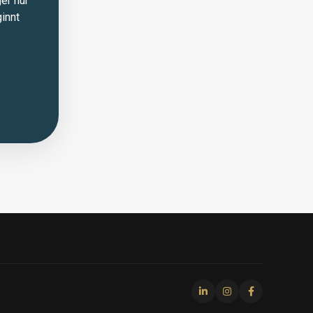
er nur
innt