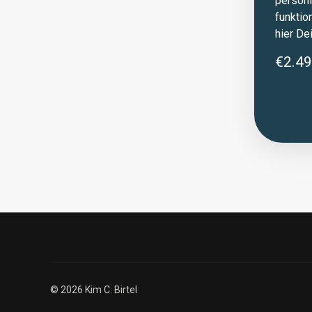
persönl
funktio
hier De
€2.49
© 2026 Kim C. Birtel