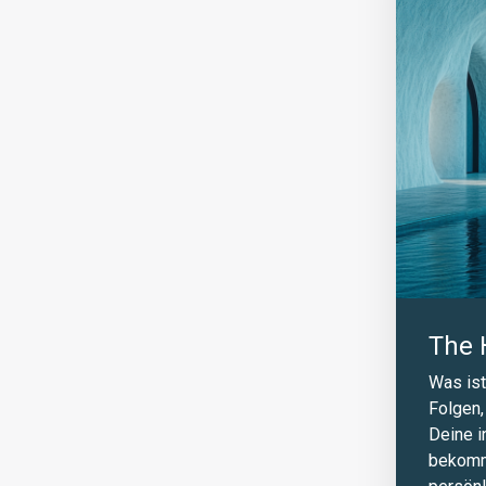
The 
Was ist
Folgen,
Deine i
bekomms