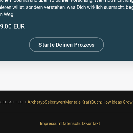
ichem Journal und über 15 Jahren Forschung. Wenn Du nicht läng
nieren willst, sondern verstehen, was Dich wirklich ausmacht, beg
in Weg.
9,00 EUR
Starte Deinen Prozess
Archetyp
Selbstwert
Mentale Kraft
Buch: How Ideas Grow
SELBSTTESTS
Impressum
Datenschutz
Kontakt