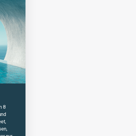
n 8
und
et,
sen,