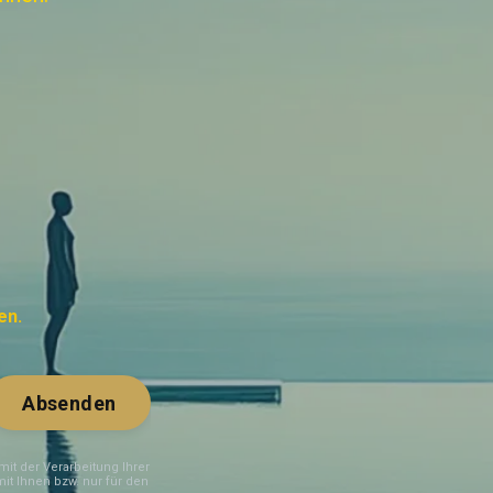
en.
Absenden
it der Verarbeitung Ihrer
t Ihnen bzw. nur für den