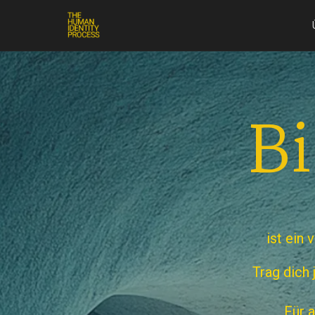
Bi
ist ein
Trag dich 
Für a