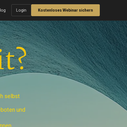
log
Login
Kostenloses Webinar sichern
it?
h selbst
geboten und
innen.