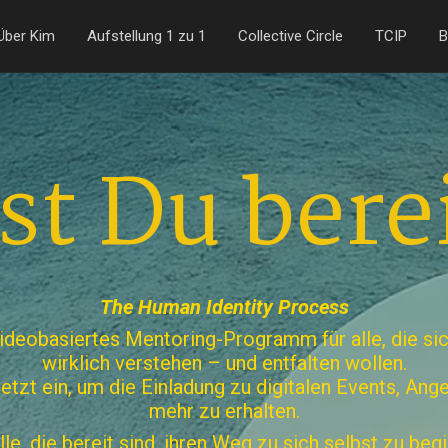
Über Kim
Aufstellung 1 zu 1
Collective Circle
TCIP
B
st Du bere
The
Human Identity Process
 videobasiertes Mentoring-Programm für alle, die sic
wirklich verstehen – und entfalten wollen.
jetzt ein, um die Einladung zu digitalen Events, An
mehr zu erhalten.
lle, die bereit sind, ihren Weg zu sich selbst zu beg