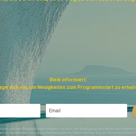
Bleib informiert.
age dich ein, um Neuigkeiten zum Programmstart zu erhalt
mens und der Emailadresse erklären Sie sich bei Betätigung des Absenden-Buttons m
 einverstanden. Ihre personenbezogenen Daten werden nur zur Korrespondenz mi